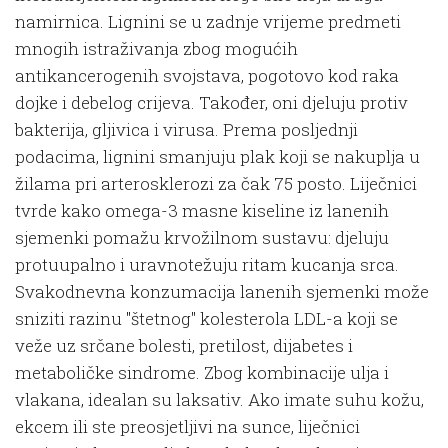
namirnica. Lignini se u zadnje vrijeme predmeti
mnogih istraživanja zbog mogućih
antikancerogenih svojstava, pogotovo kod raka
dojke i debelog crijeva. Također, oni djeluju protiv
bakterija, gljivica i virusa. Prema posljednji
podacima, lignini smanjuju plak koji se nakuplja u
žilama pri arterosklerozi za čak 75 posto. Liječnici
tvrde kako omega-3 masne kiseline iz lanenih
sjemenki pomažu krvožilnom sustavu: djeluju
protuupalno i uravnotežuju ritam kucanja srca.
Svakodnevna konzumacija lanenih sjemenki može
sniziti razinu "štetnog" kolesterola LDL-a koji se
veže uz srčane bolesti, pretilost, dijabetes i
metaboličke sindrome. Zbog kombinacije ulja i
vlakana, idealan su laksativ. Ako imate suhu kožu,
ekcem ili ste preosjetljivi na sunce, liječnici