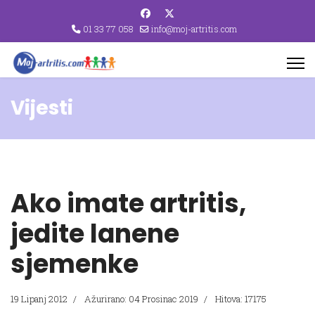
01 33 77 058
info@moj-artritis.com
Vijesti
Ako imate artritis,
jedite lanene
sjemenke
19 Lipanj 2012
Ažurirano: 04 Prosinac 2019
Hitova: 17175