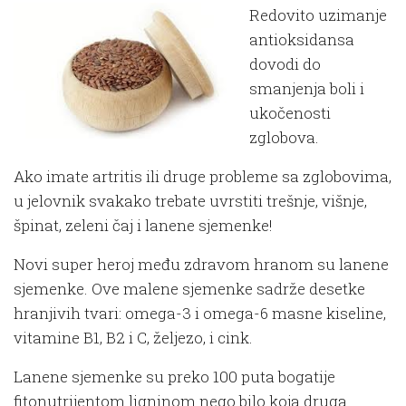
Redovito uzimanje
antioksidansa
dovodi do
smanjenja boli i
ukočenosti
zglobova.
Ako imate artritis ili druge probleme sa zglobovima,
u jelovnik svakako trebate uvrstiti trešnje, višnje,
špinat, zeleni čaj i lanene sjemenke!
Novi super heroj među zdravom hranom su lanene
sjemenke. Ove malene sjemenke sadrže desetke
hranjivih tvari: omega-3 i omega-6 masne kiseline,
vitamine B1, B2 i C, željezo, i cink.
Lanene sjemenke su preko 100 puta bogatije
fitonutrijentom ligninom nego bilo koja druga