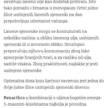
savjetuju laneno ulje kao dodatak prehrani. Isto
tako pomažu i ženama u menopauzi: četiri jušne
žlice usitnjenih lanenih sjemenki na dan
prepolovljuju učestalost valunga.
Lanene sjemenke mogu se konzumirati na
nekoliko načina: u obliku lanenog ulja, usitnjenih
sjemenki ili u izvornom obliku. Stručnjaci
preporučuju njihovu konzumaciju zbog lake
apsorpcije hranjivih tvari, a za razliku od ulja,
sadrže vlakna. Zbog praktičnosti, najlakše je jesti
usitnjene sjemenke.
Optimalna doza koju liječnici savjetuju jest jedna do
dvije jušne žlice usitnjenih sjemenki dnevno.
Renarthro
u kombinaciji s uljima bogatim omega-
3-masnim-kiselinama najbolja je prirodna