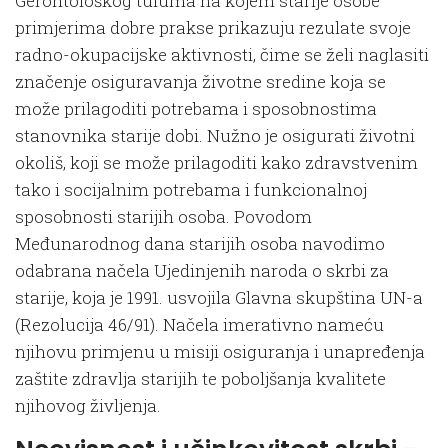
Gerontološkog tuluma na kojem starije osobe
primjerima dobre prakse prikazuju rezulate svoje
radno-okupacijske aktivnosti, čime se želi naglasiti
značenje osiguravanja životne sredine koja se
može prilagoditi potrebama i sposobnostima
stanovnika starije dobi. Nužno je osigurati životni
okoliš, koji se može prilagoditi kako zdravstvenim
tako i socijalnim potrebama i funkcionalnoj
sposobnosti starijih osoba. Povodom
Međunarodnog dana starijih osoba navodimo
odabrana načela Ujedinjenih naroda o skrbi za
starije, koja je 1991. usvojila Glavna skupština UN-a
(Rezolucija 46/91). Načela imerativno nameću
njihovu primjenu u misiji osiguranja i unapređenja
zaštite zdravlja starijih te poboljšanja kvalitete
njihovog življenja.