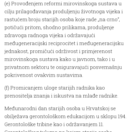
(e) Provođenjem reformi mirovinskoga sustava u
cilju prilagođavanja produljenju životnoga vijeka i
rastućem broju starijih osoba koje rade „na crno“,
potičući pritom, shodno prilikama, produljenje
zdravoga radnoga vijeka i održavajući
međugeneracijski reciprocitet i međugeneracijsku
jednakost, promičući održivost i primjerenost
mirovinskoga sustava kako u javnom, tako i u
privatnom sektoru te osiguravajući posvemašnju
pokrivenost ovakvim sustavima.
(f) Promicanjem uloge starijih radnika kao
prenositelja znanja i iskustva na mlađe radnike.
Međunarodni dan starijih osoba u Hrvatskoj se
obilježava gerontološkom edukacijom u sklopu 194.
Gerontološke tribine kao i održavanjem 11.