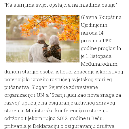
"Na starijima svijet opstaje, a na mladima ostaje"
Glavna Skupština
Ujedinjenih
naroda 14.
prosinca 1990.
godine proglasila
je 1. listopada
Međunarodnim
danom starijih osoba, ističući značenje iskoristivog
potencijala izrazito rastućeg svjetskog starijeg
pučanstva. Slogan Svjetske zdravstvene
organizacije i UN-a "Stariji ljudi kao nova snaga za
razvoj" upućuje na osiguranje aktivnog zdravog
starenja. Ministarska konferencija o starenju
održana tijekom rujna 2012. godine u Beču,
prihvatila je Deklaraciju o osiguravanju društva