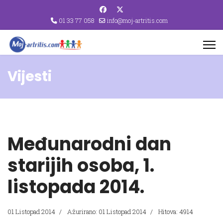
01 33 77 058
info@moj-artritis.com
Vijesti
Međunarodni dan
starijih osoba, 1.
listopada 2014.
01 Listopad 2014
Ažurirano: 01 Listopad 2014
Hitova: 4914