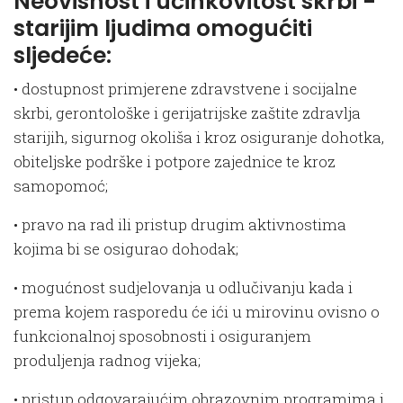
Neovisnost i učinkovitost skrbi -
starijim ljudima omogućiti
sljedeće:
• dostupnost primjerene zdravstvene i socijalne
skrbi, gerontološke i gerijatrijske zaštite zdravlja
starijih, sigurnog okoliša i kroz osiguranje dohotka,
obiteljske podrške i potpore zajednice te kroz
samopomoć;
• pravo na rad ili pristup drugim aktivnostima
kojima bi se osigurao dohodak;
• mogućnost sudjelovanja u odlučivanju kada i
prema kojem rasporedu će ići u mirovinu ovisno o
funkcionalnoj sposobnosti i osiguranjem
produljenja radnog vijeka;
• pristup odgovarajućim obrazovnim programima i