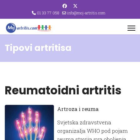
01 33 77 058
info@moj-artritis.com
Tipovi artritisa
Reumatoidni artritis
Artroza i reuma
Svjetska zdravstvena
organizaIja WHO pod pojam
reuma stavija sva oboljenja