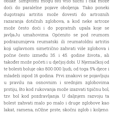
oblike. Simptomi mogu biti vrlo slični i čak može
doći do paralelne pojave oboljenja. Tako poneki
dugotrajni artritis može dovesti do artroznih
razaranja dotičnih zglobova, a kod neke artroze
može često doći i do popratnih upala koje se
javljaJu umahovima. Općenito se pod reumom
podrazumijeva reumatski ili reumatoldni artritis
koji uglavnom simetrično zahvati više zglobova i
počne često između 35. i 45. godine života., ali
također može početi i u dječjoj dobi. U Njemačkoj od
te bolesti boluje oko 800.000 ljudi, od toga 5% djece i
mladeži ispod 16 godina. Prvi znakovi se pojavljuju
u pravilu na osnovnim i srednjim zglobovima
prstiju, što kod rukovanja može izazvati tipičnu bol,
tzv. bol kod pozdravljanja. U daljnjem razvoju ta
bolest zahvati malo po malo i druge zglobove kao
lakat, ramena, nOžne prste, skočni zglob i koljeno.