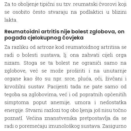
Za to oboljenje tipični su tzv. reumatski čvorovi koji
se osobito često stvaraju na podlaktici u blizini
lakta.
Reumatoidni artritis nije bolest zglobova, on
pogađa cjelokupnog čovjeka
Za razliku od artroze kod reumatoidnog artritisa se
radi o bolesti sustava, lj. ona zahvati cijeli orga
nizam. Stoga se ta bolest ne ograniči samo na
zglobove, već se može proširiti i na unutarnje
organe kao što su npr. srce, pluća, oči, živčani i
krvožilni sustav. Pacijenti tada ne pate samo od
tegoba sa zglobovima, već i od popratnih općenitih
simptoma poput anemije, umora i nedostatka
energije. Stvarni razlozi tog obo ljenja još nisu točno
poznatI. Većina znanstvenika pretpostavlja da se
radi o poremećaju imunološkog sustava. Zasigurno