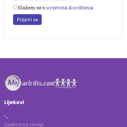
Slažem se s
uvjetima korištenja
Prijavi se
Lijekovi
">
Lijekovi na recept