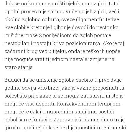
dok se na koncu ne uništi cjelokupan zglob. U taj
upalnl proces nije samo uvučen cijeli zglob, već i
okolna zglobna čahura, sveze (ligamenti) i tetive.
Sve slabije kretanje i gibanje dovodi do nestanka
mišićne mase S posljedicom da zglob postaje
nestabilan i nastaju kriva pozicioniranja. Ako je taj
začarani krug već u tijeku, onda je teško ili uopće
nije moguće vratiti jednom nastale izmjene na
staro stanje.
Budući da se uništenje zgloba osobito u prve dvije
godine odvija vrlo brzo, jako je važno prepoznati tu
bolest što prije kako bi se mogla zaustaviti ili što je
moguće više usporiti. Konzekventnom terapijom
moguće je čak i u naprednim stadijima postići
poboljšanje funkcije. Zapravo još i danas dugo traje
(prođu i godine) dok se ne dija gnosticira reumatski