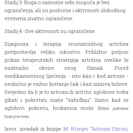
Stadij 3-Briga o samome sebi moguća je bez
ograničenja, ali su poslovne i aktivnosti slobodnog
vremena znatno ograničene.
Stadij 4 -Sve aktivnosti su ograničene.
Dijagnoza i terapija reumatoidnog artritisa
pretpostavlja veliko iskustvo. Približno potpun
prikaz terapeutskih strategija artritisa uvelike bi
nadmašio okvire ovog članak. Pored
medikamentnog liječenja - isto kao i kod artroze -
neobično je važno kretanje čak i kad izaziva bolove.
Svejedno da li je to artroza ili artritis: zglobove treba
gibati i pokretati, inače '"zahrđaju". Samo kad se
zglobovi pokreću, hrskavica može do
biti potrebne
hranjive tvari.
Izvor: izvadak iz knjige
M. Krieger "Artroza-Uzroci,