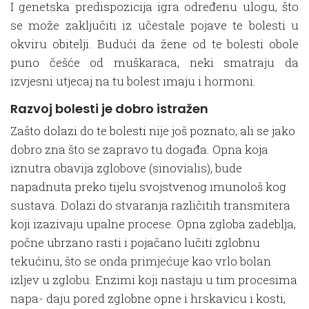
I genetska predispozicija igra određenu ulogu, što
se može zaključiti iz učestale pojave te bolesti u
okviru obitelji. Budući da žene od te bolesti obole
puno češće od muškaraca, neki smatraju da
izvjesni utjecaj na tu bolest imaju i hormoni.
Razvoj bolesti je dobro istražen
Zašto dolazi do te bolesti nije još poznato, ali se jako
dobro zna što se zapravo tu događa. Opna koja
iznutra obavija zglobove (sinovialis), bude
napadnuta preko tijelu svojstvenog imunološ kog
sustava. Dolazi do stvaranja različitih transmitera
koji izazivaju upalne procese. Opna zgloba zadeblja,
počne ubrzano rasti i pojačano lučiti zglobnu
tekućinu, što se onda primjećuje kao vrlo bolan
izljev u zglobu. Enzimi koji nastaju u tim procesima
napa- daju pored zglobne opne i hrskavicu i kosti,