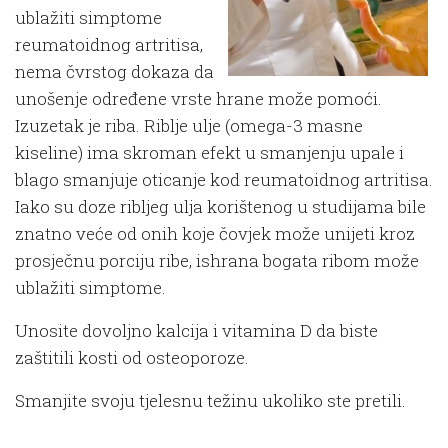
ublažiti simptome
reumatoidnog artritisa,
nema čvrstog dokaza da
unošenje određene vrste hrane može pomoći.
Izuzetak je riba. Riblje ulje (omega-3 masne
kiseline) ima skroman efekt u smanjenju upale i
blago smanjuje oticanje kod reumatoidnog artritisa.
Iako su doze ribljeg ulja korištenog u studijama bile
znatno veće od onih koje čovjek može unijeti kroz
prosječnu porciju ribe, ishrana bogata ribom može
ublažiti simptome.
Unosite dovoljno kalcija i vitamina D da biste
zaštitili kosti od osteoporoze.
Smanjite svoju tjelesnu težinu ukoliko ste pretili.