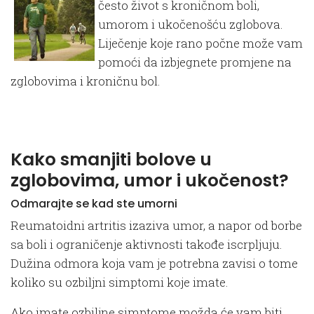
često život s kroničnom boli,
umorom i ukočenošću zglobova.
Liječenje koje rano počne može vam
pomoći da izbjegnete promjene na
zglobovima i kroničnu bol.
Kako smanjiti bolove u
zglobovima, umor i ukočenost?
Odmarajte se kad ste umorni
Reumatoidni artritis izaziva umor, a napor od borbe
sa boli i ograničenje aktivnosti takođe iscrpljuju.
Dužina odmora koja vam je potrebna zavisi o tome
koliko su ozbiljni simptomi koje imate.
Ako imate ozbiljne simptome možda će vam biti