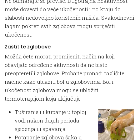
Ne odmarajte se previše. Dugotrajna neaktivnost
može dovesti do veće ukočenosti i na kraju do
slabosti nedovoljno korištenih mišića. Svakodnevni
lagani pokreti svih zglobova mogu spriječiti
ukočenost.
Zaštitite zglobove
Možda ćete morati promijeniti način na koji
obavljate određene aktivnosti da ne biste
preopteretili zglobove. Probajte pronaći različite
načine kako ublažiti bol u zglobovima. Bol i
ukočenost zglobova mogu se ublažiti
termoterapijom koja uključuje:
Tuširanje ili kupanje u toploj
vodi nakon dugih perioda
sjedenja ili spavanja.
Potapanje zglobova šaka u