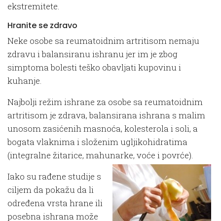
ekstremitete.
Hranite se zdravo
Neke osobe sa reumatoidnim artritisom nemaju
zdravu i balansiranu ishranu jer im je zbog
simptoma bolesti teško obavljati kupovinu i
kuhanje.
Najbolji režim ishrane za osobe sa reumatoidnim
artritisom je zdrava, balansirana ishrana s malim
unosom zasićenih masnoća, kolesterola i soli, a
bogata vlaknima i složenim ugljikohidratima
(integralne žitarice, mahunarke, voće i povrće).
Iako su rađene studije s
ciljem da pokažu da li
određena vrsta hrane ili
posebna ishrana može