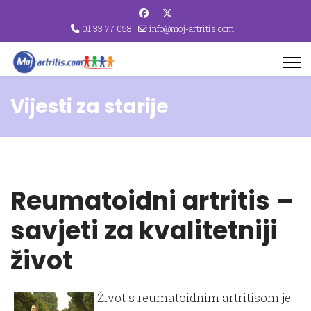
01 33 77 058
info@moj-artritis.com
Vijesti za starije
Reumatoidni artritis –
savjeti za kvalitetniji
život
Život s reumatoidnim artritisom je