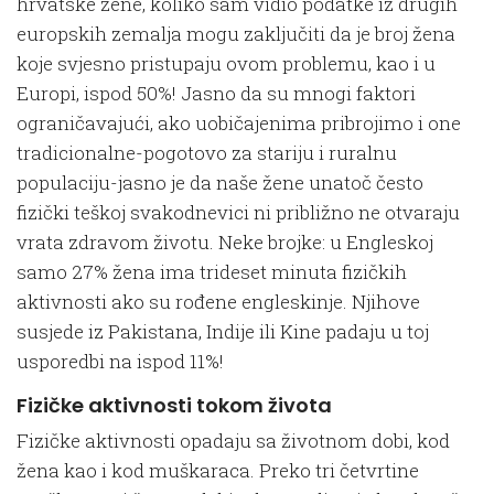
hrvatske žene, koliko sam vidio podatke iz drugih
europskih zemalja mogu zaključiti da je broj žena
koje svjesno pristupaju ovom problemu, kao i u
Europi, ispod 50%! Jasno da su mnogi faktori
ograničavajući, ako uobičajenima pribrojimo i one
tradicionalne-pogotovo za stariju i ruralnu
populaciju-jasno je da naše žene unatoč često
fizički teškoj svakodnevici ni približno ne otvaraju
vrata zdravom životu. Neke brojke: u Engleskoj
samo 27% žena ima trideset minuta fizičkih
aktivnosti ako su rođene engleskinje. Njihove
susjede iz Pakistana, Indije ili Kine padaju u toj
usporedbi na ispod 11%!
Fizičke aktivnosti tokom života
Fizičke aktivnosti opadaju sa životnom dobi, kod
žena kao i kod muškaraca. Preko tri četvrtine