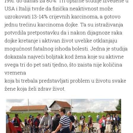
1991. do danas za 80%. Tri opširne studije izvedene u
USA i Italiji tvrde da fizička neaktivnost može
uzrokovati 13-14% crijevnih karcinoma, a gotovo
jednu trećinu karcinoma dojke. Ta su istraživanja
potvrdila pretpostavku da i nakon dijagnoze raka
dojke kretanje i aktivan život uvelike otklanjaju
mogućnost fatalnog ishoda bolesti. Jedna je studija
dokazala najveći boljitak kod žena koje su aktivne
svega tri do pet sati tjedno, što zaista nije količina
vremena
koja bi trebala predstavljati problem u životu svake
žene koja želi zdrav život.