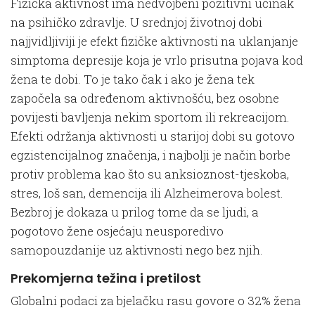
Fizička aktivnost ima nedvojbeni pozitivni učinak
na psihičko zdravlje. U srednjoj životnoj dobi
najjvidljiviji je efekt fizičke aktivnosti na uklanjanje
simptoma depresije koja je vrlo prisutna pojava kod
žena te dobi. To je tako čak i ako je žena tek
započela sa određenom aktivnošću, bez osobne
povijesti bavljenja nekim sportom ili rekreacijom.
Efekti održanja aktivnosti u starijoj dobi su gotovo
egzistencijalnog značenja, i najbolji je način borbe
protiv problema kao što su anksioznost-tjeskoba,
stres, loš san, demencija ili Alzheimerova bolest.
Bezbroj je dokaza u prilog tome da se ljudi, a
pogotovo žene osjećaju neusporedivo
samopouzdanije uz aktivnosti nego bez njih.
Prekomjerna težina i pretilost
Globalni podaci za bjelačku rasu govore o 32% žena