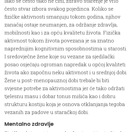
Iako se često tako ne čini, zdravo starenje je vrlo
često stvar izbora svakog pojedinca. Koliko se
fizičke aktivnosti smanjuju tokom godina, njihov
zanačaj ostaje neumanjen, za održanje zdravlja,
mobilnosti kao i za opću kvalitetu života. Fizička
aktivnost tokom života povezana je sa znatno
naprednijim kognitivnim sposobnostima u starosti.
I sredovječne žene koje su vezane za sjedilački
posao osjećaju ogroman napredak u općoj kvaliteti
života ako započnu neku aktivnost i u srednjoj dobi.
Žene u post-menopauznoj dobi trebale bi biti
svjesne potrebe za aktivnostima jer će tako održati
tjelesnu masu i dobar tonus mišića kao i dobru
strukturu kostiju koja je osnova otklanjanja tegoba
vezanih za padove u staračkoj dobi.
Mentalno zdravlje