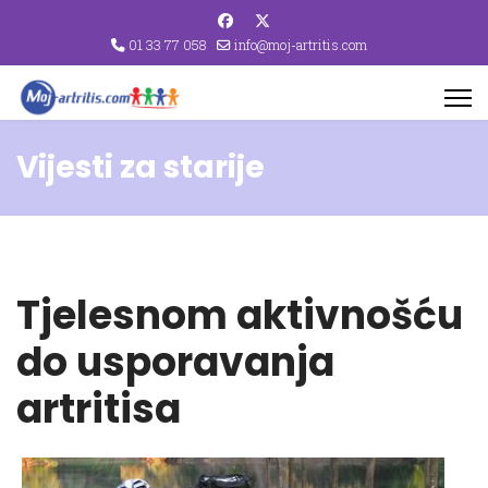
01 33 77 058
info@moj-artritis.com
Vijesti za starije
Tjelesnom aktivnošću
do usporavanja
artritisa