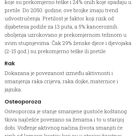
koje su prekomjerno teške i 24% onih koje spadaju u
pretile. Do 2050. godine, ove brojke imaju trend
udvostručenja. Pretilost je faktor koji rizik od
dijabetesa podiže za 13 puta, a 5% kanceroznih
oboljenja uzrokovano je prekomjernom težinom u
svim stupnjevima. Čak 29% ženske djece i djevojaka
(2-15 god.) su prekomjerno teške ili pretile.
Rak
Dokazana je povezanost između aktivnosti i
smanjenja raka crijeva, raka dojke, maternice i
jajnika.
Osteoporoza
Osteoporoza je stanje smanjene gustoće koštanog
tkiva najčešće povezano sa ženama i to u starijoj
dobi. Vođenje aktivnog načina života smanjiti će
rizik od lomova kostiju koji su u starijoj životnoj