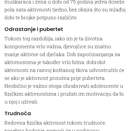
muškaraca i žena u dobi od 75 godina jedva doseže
pola sata aktivnosti tjedno, bez obzira što su mlađoj
dobi te brojke potpuno različite.
Odrastanje i pubertet
Tokom tog razdoblja, iako im je ta životna
komponenta vrlo važna, djevojčice su znatno
manje aktivne od dječaka. Dob započinanjanja sa
aktivnostima je također vrlo bitna: dobrobit
aktivnosti na razvoj koštanog tkiva udvostručiti će
se ako je aktivnost prisutna prije puberteta.
Neobično je važno stoga ohrabrivati adolescente u
fizičkim aktivnostima i pružati im motivaciju da bi
u njoj i uživali.
Trudnoća
Redovna fizička aktivnost tokom trudnoće,
posebno hodanje, pomoći će u podizanju