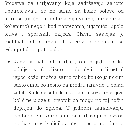
Sredstva za utrljavanje koja sadržavaju salicite
upotrebljavaju se ne samo za blaže bolove od
artritisa (obično u prstima, zglavcima, ramenima i
koljenima) nego i kod naprezanja, uganuća, upala
tetiva i sportskih ozljeda. Glavni sastojak je
metilsalicilat, a mast ili krema primjenjuju se
jedanput do triput na dan.
Kada se salicilati utrljaju, oni prijeđu kratku
udaljenost (približno tri do četiri milimetra)
ispod kože, možda samo toliko koliko je nekim
sastojcima potrebno da prodru izravno u bolan
zglob. Kada se salicilati utrljaju u kožu, mjerljive
količine ulaze u krvotok pa mogu na taj način
doprijeti do zgloba. U jednom istraživanju,
ispitanici su zamoljeni da utrljavaju proizvod
na bazi metilsalicilata četiri puta na dan u