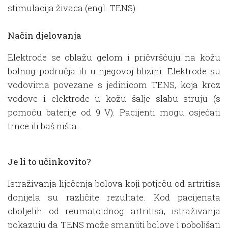
stimulacija živaca (engl. TENS).
Način djelovanja
Elektrode se oblažu gelom i pričvršćuju na kožu
bolnog područja ili u njegovoj blizini. Elektrode su
vodovima povezane s jedinicom TENS, koja kroz
vodove i elektrode u kožu šalje slabu struju (s
pomoću baterije od 9 V). Pacijenti mogu osjećati
trnce ili baš ništa.
Je li to učinkovito?
Istraživanja liječenja bolova koji potječu od artritisa
donijela su različite rezultate. Kod pacijenata
oboljelih od reumatoidnog artritisa, istraživanja
pokazuju da TENS može smanjiti bolove i poboljšati