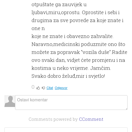
otpuštate ga zauvijek u
ljubavi,miru,oprostu. Oprostite i sebi i
drugima za sve povrede za koje znate i
one n
koje ne znate i obavezno zahvalite.
Naravno,medicinski poduzmite ono što
možete za popravak "vozila duše".Radite
ovo svaki dan, vidjet ćete promjenu i na
kostima u neko vrijeme. Jamčim.
Svako dobro želuđ,mir i svjetlo!
0
Citat
Odgovor
Comments powered by
CComment