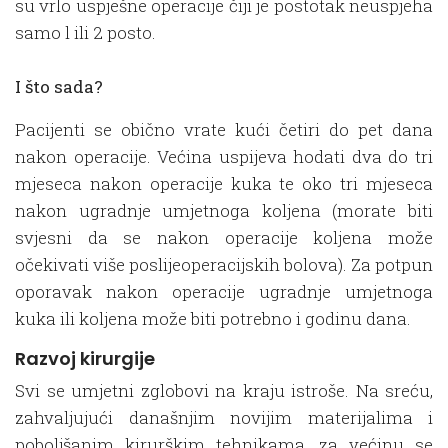
su vrlo uspješne operacije čiji je postotak neuspjeha
samo l ili 2 posto.
I što sada?
Pacijenti se obično vrate kući četiri do pet dana
nakon operacije. Većina uspijeva hodati dva do tri
mjeseca nakon operacije kuka te oko tri mjeseca
nakon ugradnje umjetnoga koljena (morate biti
svjesni da se nakon operacije koljena može
očekivati više poslijeoperacijskih bolova). Za potpun
oporavak nakon operacije ugradnje umjetnoga
kuka ili koljena može biti potrebno i godinu dana.
Razvoj kirurgije
Svi se umjetni zglobovi na kraju istroše. Na sreću,
zahvaljujući današnjim novijim materijalima i
poboljšanim kirurškim tehnikama, za većinu se