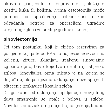
aktivnih pacijenata s nepravilnim položajem
kostiju kuka ili koljena. Njima osteotomija može
pomoći kod sprečavanja osteoartritisa i kod
odgađanja potrebe za operacijom ugradnje
umjetnog zgloba za srednje godine ili kasnije.
Sinoviektomija
Pri tom postupku, koji je obično rezerviran za
pacijente koji pate od RA-a, a najčešće se izvodi na
koljenu, kirurzi uklanjaju upaljenu sinovijaInu
zglobnu opnu, tkivo koje tvori unutarnju stijenku
zgloba. SinovijaIna opna mjesto je na kojem se
događa upala pa njezino uklanjanje može spriječiti
oštećenje hrskavice i kostiju zgloba
Druga korist od uklanjanja upaljenog sinovijalnog
tkiva smanjenje Je upale i bolova u zglobu.
Nažalost, sinoviektomija nije trajno rješenje, budući