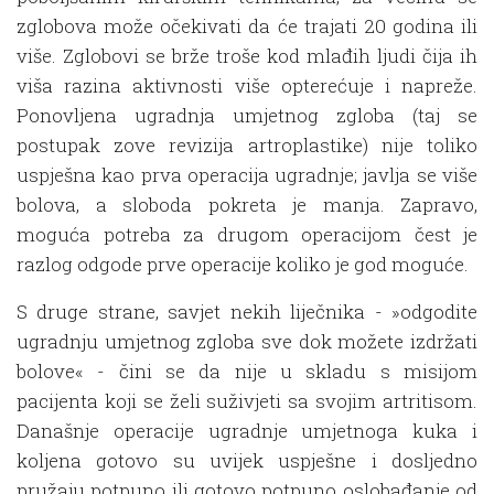
zglobova može očekivati da će trajati 20 godina ili
više. Zglobovi se brže troše kod mlađih ljudi čija ih
viša razina aktivnosti više opterećuje i napreže.
Ponovljena ugradnja umjetnog zgloba (taj se
postupak zove revizija artroplastike) nije toliko
uspješna kao prva operacija ugradnje; javlja se više
bolova, a sloboda pokreta je manja. Zapravo,
moguća potreba za drugom operacijom čest je
razlog odgode prve operacije koliko je god moguće.
S druge strane, savjet nekih liječnika - »odgodite
ugradnju umjetnog zgloba sve dok možete izdržati
bolove« - čini se da nije u skladu s misijom
pacijenta koji se želi suživjeti sa svojim artritisom.
Današnje operacije ugradnje umjetnoga kuka i
koljena gotovo su uvijek uspješne i dosljedno
pružaju potpuno ili gotovo potpuno oslobađanje od