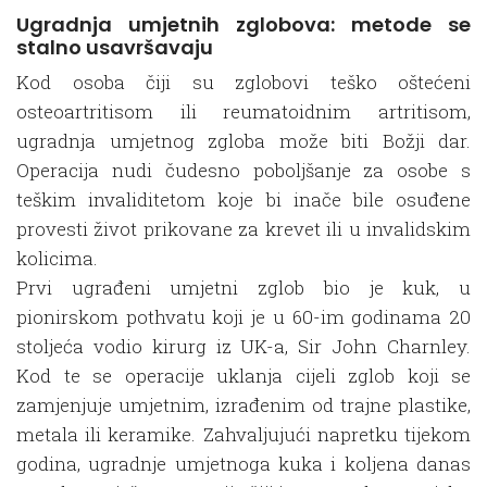
Ugradnja umjetnih zglobova: metode se
stalno usavršavaju
Kod osoba čiji su zglobovi teško oštećeni
osteoartritisom ili reumatoidnim artritisom,
ugradnja umjetnog zgloba može biti Božji dar.
Operacija nudi čudesno poboljšanje za osobe s
teškim invaliditetom koje bi inače bile osuđene
provesti život prikovane za krevet ili u invalidskim
kolicima.
Prvi ugrađeni umjetni zglob bio je kuk, u
pionirskom pothvatu koji je u 60-im godinama 20
stoljeća vodio kirurg iz UK-a, Sir John Charnley.
Kod te se operacije uklanja cijeli zglob koji se
zamjenjuje umjetnim, izrađenim od trajne plastike,
metala ili keramike. Zahvaljujući napretku tijekom
godina, ugradnje umjetnoga kuka i koljena danas