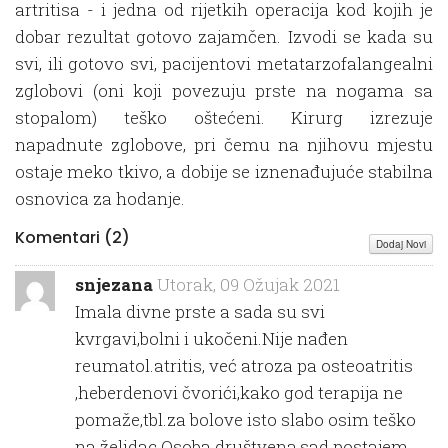
artritisa - i jedna od rijetkih operacija kod kojih je
dobar rezultat gotovo zajamčen. Izvodi se kada su
svi, ili gotovo svi, pacijentovi metatarzofalangealni
zglobovi (oni koji povezuju prste na nogama sa
stopalom) teško oštećeni. Kirurg izrezuje
napadnute zglobove, pri čemu na njihovu mjestu
ostaje meko tkivo, a dobije se iznenađujuće stabilna
osnovica za hodanje.
Komentari (
2
)
Dodaj Novi
snjezana
Utorak, 09 Ožujak 2021
Imala divne prste a sada su svi
kvrgavi,bolni i ukočeni.Nije nađen
reumatol.atritis, već atroza pa osteoatritis
,heberdenovi čvorići,kako god terapija ne
pomaže,tbl.za bolove isto slabo osim teško
na želidac.Osoba društvena,sad postajem