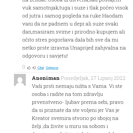
vuk samotnjak,tuga i suze i tlak počeo visok
od jutra i samog pogleda na ruke.Haodam
vani da ne padnem u depr.ali suze svaki
dan,masiram svime i prirodno kupujem ali
očito stres pogoršava.dala bih sve da mi
netko prste izravna.Unaprijed zahjvalna na
odgovoru i savjetu!
0
Citat
Odgovor
Anoniman
Ponedjeljak, 27 Lipanj 2022
Vaši prsti nemaju ništa s Vama. Vi ste
osoba i radite na tom zdravlju
prvenstveno- ljubav prema sebi, pravo
da si priznate da ste voljeni jer Vas je
Kreator svemira stvorio po sbojoj na
želji ,da živite u miru sa sobom i