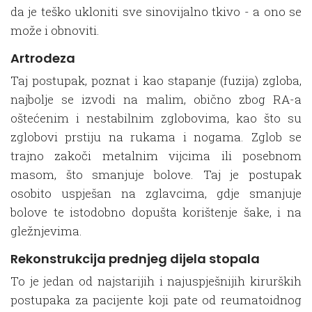
da je teško ukloniti sve sinovijalno tkivo - a ono se
može i obnoviti.
Artrodeza
Taj postupak, poznat i kao stapanje (fuzija) zgloba,
najbolje se izvodi na malim, obično zbog RA-a
oštećenim i nestabilnim zglobovima, kao što su
zglobovi prstiju na rukama i nogama. Zglob se
trajno zakoči metalnim vijcima ili posebnom
masom, što smanjuje bolove. Taj je postupak
osobito uspješan na zglavcima, gdje smanjuje
bolove te istodobno dopušta korištenje šake, i na
gležnjevima.
Rekonstrukcija prednjeg dijela stopala
To je jedan od najstarijih i najuspješnijih kirurških
postupaka za pacijente koji pate od reumatoidnog