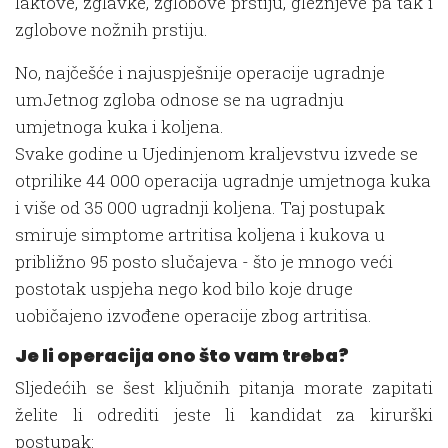
laktove, zglavke, zglobove prstiju, gležnjeve pa tak i
zglobove nožnih prstiju.
No, najčešće i najuspješnije operacije ugradnje
umJetnog zgloba odnose se na ugradnju
umjetnoga kuka i koljena.
Svake godine u Ujedinjenom kraljevstvu izvede se
otprilike 44 000 operacija ugradnje umjetnoga kuka
i više od 35 000 ugradnji koljena. Taj postupak
smiruje simptome artritisa koljena i kukova u
približno 95 posto slučajeva - što je mnogo veći
postotak uspjeha nego kod bilo koje druge
uobičajeno izvođene operacije zbog artritisa.
Je li operacija ono što vam treba?
Sljedećih se šest ključnih pitanja morate zapitati
želite li odrediti jeste li kandidat za kirurški
postupak: