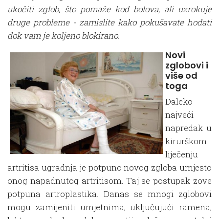
ukočiti zglob, što pomaže kod bolova, ali uzrokuje
druge probleme - zamislite kako pokušavate hodati
dok vam je koljeno blokirano.
Novi
zglobovi i
više od
toga
Daleko
najveći
napredak u
kirurškom
liječenju
artritisa ugradnja je potpuno novog zgloba umjesto
onog napadnutog artritisom. Taj se postupak zove
potpuna artroplastika. Danas se mnogi zglobovi
mogu zamijeniti umjetnima, uključujući ramena,