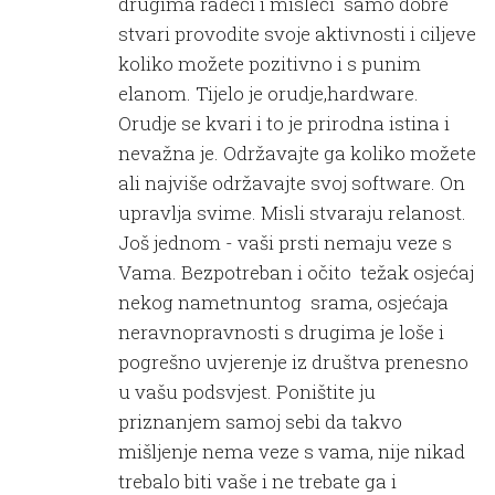
drugima radeći i misleći samo dobre
stvari provodite svoje aktivnosti i ciljeve
koliko možete pozitivno i s punim
elanom. Tijelo je orudje,hardware.
Orudje se kvari i to je prirodna istina i
nevažna je. Održavajte ga koliko možete
ali najviše održavajte svoj software. On
upravlja svime. Misli stvaraju relanost.
Još jednom - vaši prsti nemaju veze s
Vama. Bezpotreban i očito težak osjećaj
nekog nametnuntog srama, osjećaja
neravnopravnosti s drugima je loše i
pogrešno uvjerenje iz društva prenesno
u vašu podsvjest. Poništite ju
priznanjem samoj sebi da takvo
mišljenje nema veze s vama, nije nikad
trebalo biti vaše i ne trebate ga i