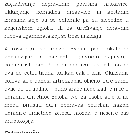
zaglađivanje nepraviInih površina hrskavice,
uklanjanje komadića hrskavice ili koštanih
izraslina koje su se odlomile pa su slobodne u
koljenskom zglobu, ili za uređivanje neravnih
rubova ligamenata koji se troše ili kidaju.
Artroskopija se može izvesti pod lokalnom
anestezijom, a pacijenti uglavnom napuštaju
bolnicu isti dan. Potpuni oporavak uslijedi nakon
dva do četiri tjedna, katkad čak i prije. Olakšanje
bolova koje donosi artroskopija obično traje samo
dvije do tri godine - puno kraće nego kad je riječ o
ugradnji umjetnog zgloba. No, za osobe koje si ne
mogu priuštiti dulji oporavak potreban nakon
ugradnje umjetnog zgloba, možda je rješenje baš
artroskopija.
Osteotomija