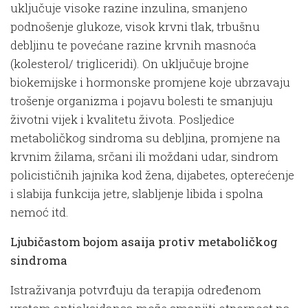
uključuje visoke razine inzulina, smanjeno
podnošenje glukoze, visok krvni tlak, trbušnu
debljinu te povećane razine krvnih masnoća
(kolesterol/ trigliceridi). On uključuje brojne
biokemijske i hormonske promjene koje ubrzavaju
trošenje organizma i pojavu bolesti te smanjuju
životni vijek i kvalitetu života. Posljedice
metaboličkog sindroma su debljina, promjene na
krvnim žilama, srčani ili moždani udar, sindrom
policističnih jajnika kod žena, dijabetes, opterećenje
i slabija funkcija jetre, slabljenje libida i spolna
nemoć itd.
Ljubičastom bojom asaija protiv metaboličkog
sindroma
Istraživanja potvrđuju da terapija određenom