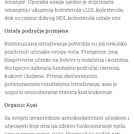
smanjile. Uporaba asaija ujedno je doprinijela
smanjenju ukupnog kolesterola i LDL kolesterola,
dok su razine dobrog HDL kolesterola ostale iste.
Ostala područja primjene
Kontinuirana istraživanja potvrdila su još nekoliko
pozitivnih učinaka ovoga voća. Primjerice, ima
blagotvorne učinke na bolove u mišićima i kostima,
što tipično zahvaća lumbalno područje, ramena,
kukove i koljena. Prema obećavajućim
preliminarnim rezultatima istraživanja, asai je
usporio umnožavanje stanica kod leukemije.
Organic Açai
Sa svojim izvanrednim antioksidativnim učinkom i
utjecajem koje ima na zdravo funkcioniranje tijela,
asai je pravo super-voće. Proizvod ne sadrži niti