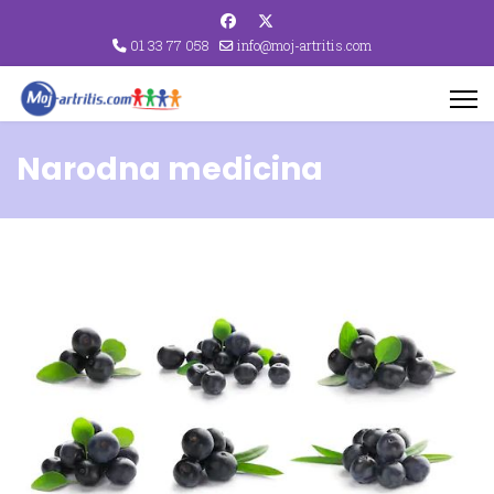
01 33 77 058
info@moj-artritis.com
Narodna medicina