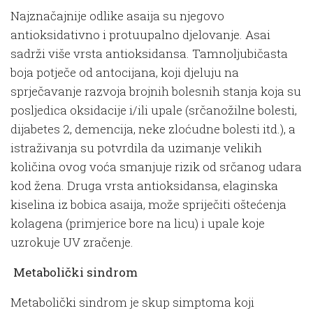
Najznačajnije odlike asaija su njegovo
antioksidativno i protuupalno djelovanje. Asai
sadrži više vrsta antioksidansa. Tamno­ljubičasta
boja potječe od antocijana, koji djeluju na
sprječavanje razvoja brojnih bolesnih stanja koja su
posljedica oksidacije i/ili upale (srčanožilne bolesti,
dijabetes 2, demencija, neke zloćudne bolesti itd.), a
istraživanja su potvrdila da uzimanje velikih
količina ovog voća smanjuje rizik od srčanog udara
kod žena. Druga vrsta antioksidansa, elaginska
kiselina iz bobica asaija, može spriječiti oštećenja
kolagena (primjerice bore na licu) i upale koje
uzrokuje UV zračenje.
Metabolički sindrom
Metabolički sindrom je skup simptoma koji