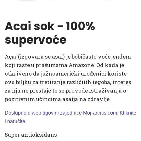
Acai sok - 100%
supervoće
Açaí (izgovara se asai) je bobičasto voće, endem
koji raste u prašumama Amazone. Od kada je
otkriveno da južnoamerički urođenici koriste
ovu biljku za tretiranje različitih tegoba, interes
za nju ne prestaje te se provode istraživanja o
pozitivnim učincima asaija na zdravlje.
Dostupno u web tr
govini zajednice Moj-artritis.com. Kliknite
i naručite.
Super antioksidans