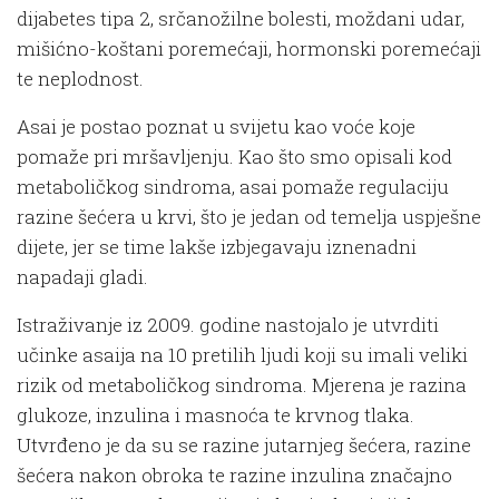
dijabetes tipa 2, srčanožilne bolesti, moždani udar,
mišićno-koštani poremećaji, hormonski poremećaji
te neplodnost.
Asai je postao poznat u svijetu kao voće koje
pomaže pri mršavljenju. Kao što smo opisali kod
metaboličkog sindroma, asai pomaže regulaciju
razine šećera u krvi, što je jedan od temelja uspješne
dijete, jer se time lakše izbjegavaju iznenadni
napadaji gladi.
Istraživanje iz 2009. godine nastojalo je utvrditi
učinke asaija na 10 pretilih ljudi koji su imali veliki
rizik od metaboličkog sindroma. Mjerena je razina
glukoze, inzulina i masnoća te krvnog tlaka.
Utvrđeno je da su se razine jutarnjeg šećera, razine
šećera nakon obroka te razine inzulina značajno