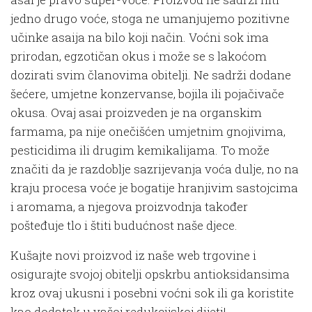
jedno drugo voće, stoga ne umanjujemo pozitivne
učinke asaija na bilo koji način. Voćni sok ima
prirodan, egzotičan okus i može se s lakoćom
dozirati svim članovima obitelji. Ne sadrži dodane
šećere, umjetne konzervanse, bojila ili pojačivače
okusa. Ovaj asai proizveden je na organskim
farmama, pa nije onečišćen umjetnim gnojivima,
pesticidima ili drugim kemikalijama. To može
značiti da je razdoblje sazrijevanja voća dulje, no na
kraju procesa voće je bogatije hranjivim sastojcima
i aromama, a njegova proizvodnja također
pošteđuje tlo i štiti budućnost naše djece.
Kušajte novi proizvod iz naše web trgovine i
osigurajte svojoj obitelji opskrbu antioksidansima
kroz ovaj ukusni i posebni voćni sok ili ga koristite
kao dodatak u vašoj redukcijskoj dijeti!