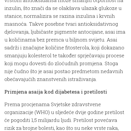
vrstom antioksidansa može smanjiti otpornost na
inzulin, što znači da se olakšava ulazak glukoze u
stanice, normalizira se razina inzulina i krvnih
masnoća. Takve posebne tvari antioksidativnog
djelovanja, ljubičaste pigmente antocijane, asai ima
u količinama bez premca u biljnom svijetu. Asai
sadrži i značajne količine fitosterola, koji dokazano
smanjuju kolesterol te također sprječavaju procese
koji mogu dovesti do zloćudnih promjena. Stoga
nije čudno što je asai postao predmetom nedavnih
obećavajućih znanstvenih istraživanja.
Primjena asaija kod dijabetesa i pretilosti
Prema procjenama Svjetske zdravstvene
organizacije (WHO) u sljedeće dvije godine pretilost
će pogoditi 1,5 milijardu ljudi. Pretilost povećava
rizik za brojne bolesti, kao što su neke vrste raka,