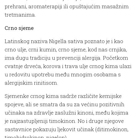
prehrani, aromaterapiji ili opuštajućim masažnim
tretmanima.
Crno sjeme
Latinskog naziva Nigella sativa poznato je i kao
crno ulje, crni kumin, crno sjeme, kod nas crnjika,
ima dugu tradiciju u prevenciji alergija. Početkom
cvatnje drveća, korova i trava ulje crnog kima ulazi
u redovitu upotrebu među mnogim osobama s
alergijskim rinitisom.
Sjemenke crnog kima sadrže različite kemijske
spojeve, ali se smatra da su za većinu pozitivnih
učinaka na zdravlje zaslužni kinoni, među kojima
je najzastupljeniji timokinon. No i druge njegove
sastavnice pokazuju ljekovit učinak (ditimokinon,
timohidrokinon, nigelon).