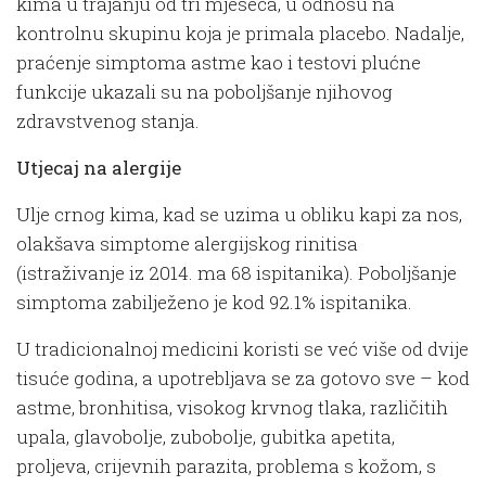
kima u trajanju od tri mjeseca, u odnosu na
kontrolnu skupinu koja je primala placebo. Nadalje,
praćenje simptoma astme kao i testovi plućne
funkcije ukazali su na poboljšanje njihovog
zdravstvenog stanja.
Utjecaj na alergije
Ulje crnog kima, kad se uzima u obliku kapi za nos,
olakšava simptome alergijskog rinitisa
(istraživanje iz 2014. ma 68 ispitanika). Poboljšanje
simptoma zabilježeno je kod 92.1% ispitanika.
U tradicionalnoj medicini koristi se već više od dvije
tisuće godina, a upotrebljava se za gotovo sve – kod
astme, bronhitisa, visokog krvnog tlaka, različitih
upala, glavobolje, zubobolje, gubitka apetita,
proljeva, crijevnih parazita, problema s kožom, s