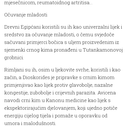
mjesečnicom, reumatoidnog artritisa…
Očuvanje mladosti
Drevni Egipćani koristili su ih kao univerzalni lijek i
sredstvo za očuvanje mladosti, o čemu svjedoče
sačuvani primjerci bočica s uljem proizvedenim iz
sjemenki crnog kima pronađeni u Tutankamonovoj
grobnici.
Rimljani su ih, osim u ljekovite svrhe, koristili i kao
začin, a Dioskorides je pripravke s crnim kimom
primjenjivao kao lijek protiv glavobolje, nazalne
kongestije, zubobolje i crijevnih parazita. Avicena
navodi crni kim u Kanonu medicine kao lijek s
ekspektorirajućim djelovanjem, koji ujedno potiče
energiju cijelog tijela i pomaže u oporavku od
umora i malodušnosti.