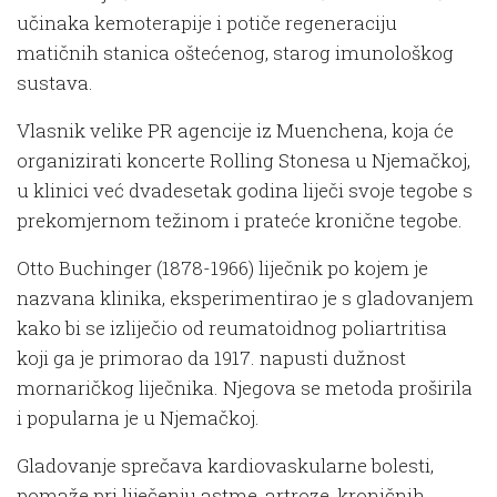
učinaka kemoterapije i potiče regeneraciju
matičnih stanica oštećenog, starog imunološkog
sustava.
Vlasnik velike PR agencije iz Muenchena, koja će
organizirati koncerte Rolling Stonesa u Njemačkoj,
u klinici već dvadesetak godina liječi svoje tegobe s
prekomjernom težinom i prateće kronične tegobe.
Otto Buchinger (1878-1966) liječnik po kojem je
nazvana klinika, eksperimentirao je s gladovanjem
kako bi se izliječio od reumatoidnog poliartritisa
koji ga je primorao da 1917. napusti dužnost
mornaričkog liječnika. Njegova se metoda proširila
i popularna je u Njemačkoj.
Gladovanje sprečava kardiovaskularne bolesti,
pomaže pri liječenju astme, artroze, kroničnih