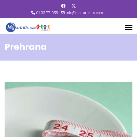
01 33 77 058
info@moj-artritis.com
Prehrana