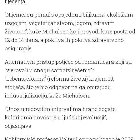
liječenja.
“Nijemci su pomalo opsjednuti biljkama, ekološkim
uzgojem, vegeterijanstvom, jogom, zdravim
životom”, kaže Michalsen koji provodi kure posta od
12 do 14 dana, a pokriva ih pokriva zdravstveno
osiguranje.
Alternativni pristup potječe od romantičara koji su
“vjerovali u snagu samoizliječenja” i
“Lebensreforma” (reforma života) krajem 19.
stoljeća, što je bio odgovor na galopirajuću
industrijalizaciju, kaže Michalsen.
“Unos u redovitim intervalima hrane bogate
kalorijama novost je u ljudskoj evoluciji”,
objašnjava.
Kalifornijski profesor Valter Longo pokazao je 2008.