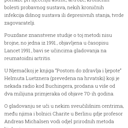
bolesti probavnog sustava, nekih kroničnih
infekcija dišnog sustava ili depresivnih stanja, tvrde
zagovaratelji.
Pouzdane znanstvene studije o toj metodi nisu
brojne, no jedna iz 1991., objavljena u časopisu
Lancet 1991., bavi se učincima gladovanja na
reumatoidni artritis.
U Njemačkoj je knjiga “Postom do zdravlja i ljepote”
Helmuta Luetznera (prevedena na hrvatski) koji je
nekada radio kod Buchingera, prodana u više od
dva milijuna primjeraka od objave 70-ih godina.
O gladovanju se uči u nekim sveučilišnim centrima,
među njima i bolnici Charite u Berlinu gdje profesor
Andreas Michalsen vodi odjel prirodnih metoda