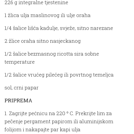
226 g integralne tjestenine
1 žlica ulja maslinovog ili ulje oraha
1/4 šalice lišća kadulje, svježe, sitno narezane
2 žlice oraha sitno nasjeckanog
1/2 šalice bezmasnog ricotta sira sobne
temperature
1/2 šalice vrućeg pilećeg ili povrtnog temeljca
sol, crni papar
PRIPREMA
1. Zagrijte pećnicu na 220 º C. Prekrijte lim za
pečenje pergament papirom ili aluminijskom
folijom i nakapajte par kapi ulja