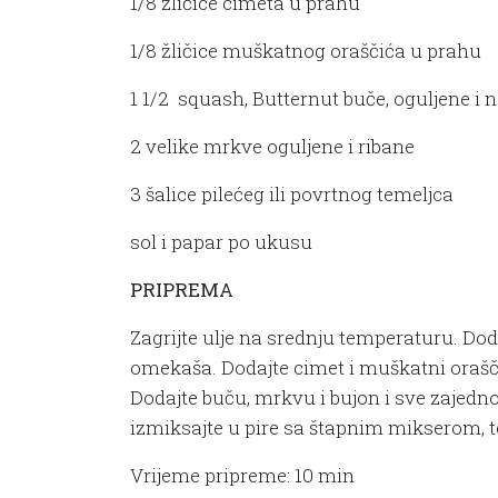
1/8 žličice cimeta u prahu
1/8 žličice muškatnog oraščića u prahu
1 1/2 squash, Butternut buče, oguljene i 
2 velike mrkve oguljene i ribane
3 šalice pilećeg ili povrtnog temeljca
sol i papar po ukusu
PRIPREMA
Zagrijte ulje na srednju temperaturu. Doda
omekaša. Dodajte cimet i muškatni orašči
Dodajte buču, mrkvu i bujon i sve zajed
izmiksajte u pire sa štapnim mikserom, te
Vrijeme pripreme: 10 min