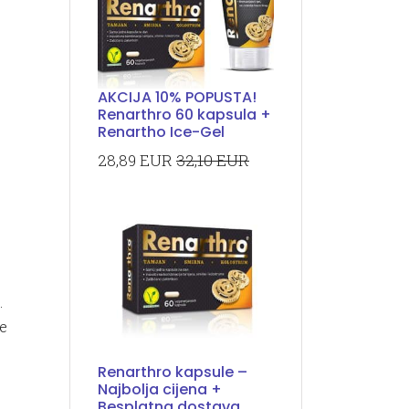
AKCIJA 10% POPUSTA!
Renarthro 60 kapsula +
Renartho Ice-Gel
28,89 EUR
32,10 EUR
.
e
Renarthro kapsule –
Najbolja cijena +
Besplatna dostava