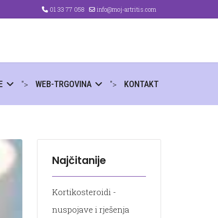
01 33 77 058
info@moj-artritis.com
">
">
E
WEB-TRGOVINA
KONTAKT
Najčitanije
Kortikosteroidi -
nuspojave i rješenja