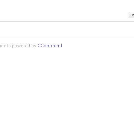
Do
nts powered by
CComment