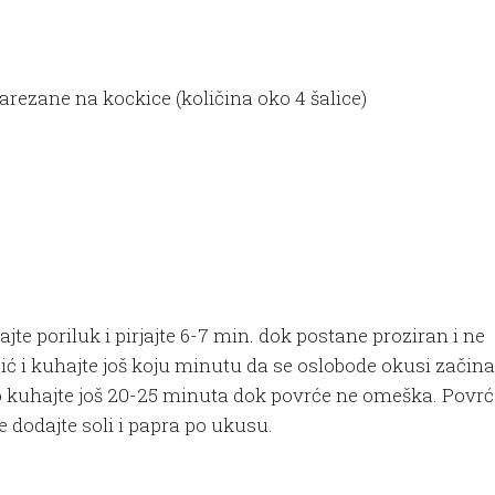
narezane na kockice (količina oko 4 šalice)
jte poriluk i pirjajte 6-7 min. dok postane proziran i ne
ć i kuhajte još koju minutu da se oslobode okusi začina
no kuhajte još 20-25 minuta dok povrće ne omeška. Povrć
 dodajte soli i papra po ukusu.