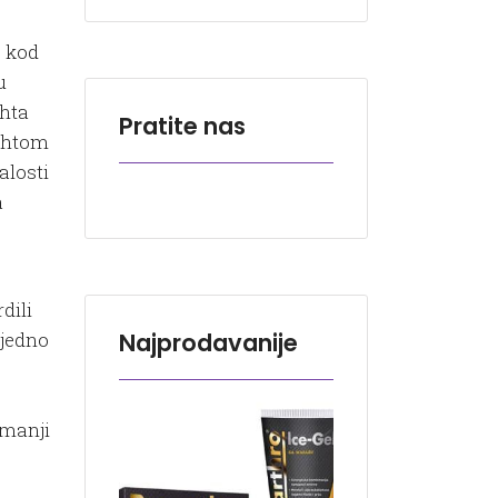
e kod
u
ihta
Pratite nas
gihtom
alosti
a
dili
Najprodavanije
 jedno
 manji