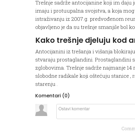
Trešnje sadrže antocijanine koji im daju 
imaju i protuupalna svojstva, a koja mogu
istraživanju iz 2007.g. predvođenom reu
objavljeno je da su trešnje smanjile bol k
Kako trešnje djeluju kod art
Antocijanini iz trešanja i višanja blokira
stvaraju prostaglandini. Prostaglandini st
zglobovima.
Trešnje sadrže najmanje 14 r
slobodne radikale koji oštećuju stanice , 
starenju .
Komentari (
0
)
Comme