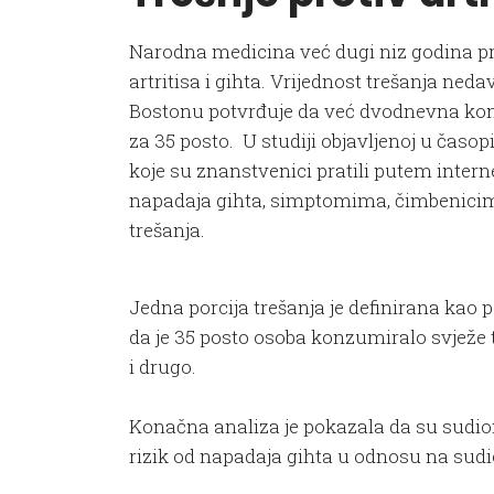
Narodna medicina već dugi niz godina pr
artritisa i gihta. Vrijednost trešanja ned
Bostonu potvrđuje da već dvodnevna konz
za 35 posto.
U studiji objavljenoj u časo
koje su znanstvenici pratili putem intern
napadaja gihta, simptomima, čimbenicima 
trešanja.
Jedna porcija trešanja je definirana kao pol
da je 35 posto osoba konzumiralo svježe tre
i drugo.
Konačna analiza je pokazala da su sudioni
rizik od napadaja gihta u odnosu na sudion