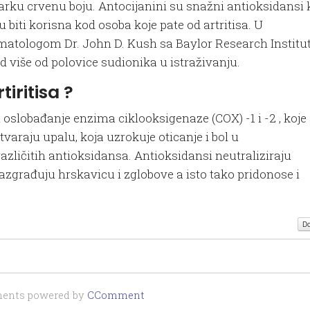
jarku crvenu boju. Antocijanini su snažni antioksidansi 
 biti korisna kod osoba koje pate od artritisa. U
matologom Dr. John D. Kush sa Baylor Research Institu
od više od polovice sudionika u istraživanju.
iritisa ?
ju oslobađanje enzima ciklooksigenaze (COX) -1 i -2 , koje
varaju upalu, koja uzrokuje oticanje i bol u
azličitih antioksidansa. Antioksidansi neutraliziraju
razgrađuju hrskavicu i zglobove a isto tako pridonose i
Do
nts powered by
CComment