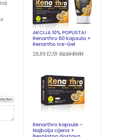
koji
te
AKCIJA 10% POPUSTA!
Renarthro 60 kapsula +
Renartho Ice-Gel
28,89 EUR
32,10 EUR
daj Novi
Renarthro kapsule –
Najbolja cijena +
Besplatna dostava