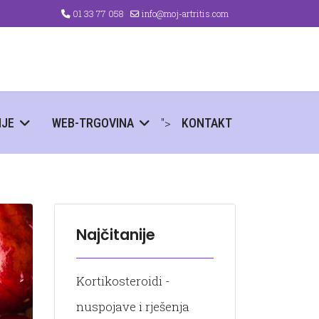
01 33 77 058
info@moj-artritis.com
">
NJE
WEB-TRGOVINA
KONTAKT
Najčitanije
Kortikosteroidi -
nuspojave i rješenja