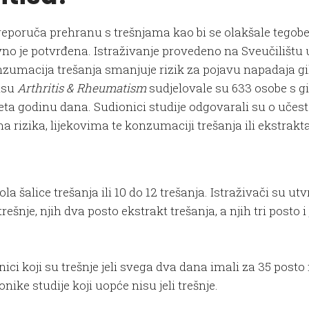
eporuča prehranu s trešnjama kao bi se olakšale tegob
avno je potvrđena. Istraživanje provedeno na Sveučilištu 
umacija trešanja smanjuje rizik za pojavu napadaja g
pisu
Arthritis & Rheumatism
sudjelovale su 633 osobe s 
eta godinu dana. Sudionici studije odgovarali su o učest
rizika, lijekovima te konzumaciji trešanja ili ekstrakt
a šalice trešanja ili 10 do 12 trešanja. Istraživači su utvr
šnje, njih dva posto ekstrakt trešanja, a njih tri posto i
ci koji su trešnje jeli svega dva dana imali za 35 posto
ike studije koji uopće nisu jeli trešnje.