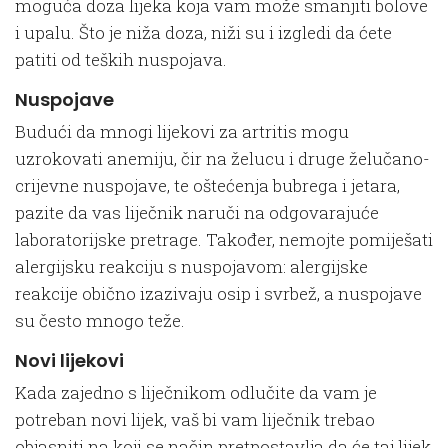
moguća doza lijeka koja vam može smanjiti bolove
i upalu. Što je niža doza, niži su i izgledi da ćete
patiti od teških nuspojava.
Nuspojave
Budući da mnogi lijekovi za artritis mogu
uzrokovati anemiju, čir na želucu i druge želučano-
crijevne nuspojave, te oštećenja bubrega i jetara,
pazite da vas liječnik naruči na odgovarajuće
laboratorijske pretrage. Također, nemojte pomiješati
alergijsku reakciju s nuspojavom: alergijske
reakcije obično izazivaju osip i svrbež, a nuspojave
su često mnogo teže.
Novi lijekovi
Kada zajedno s liječnikom odlučite da vam je
potreban novi lijek, vaš bi vam liječnik trebao
objasniti na koji se način pretpostavlja da će taj lijek