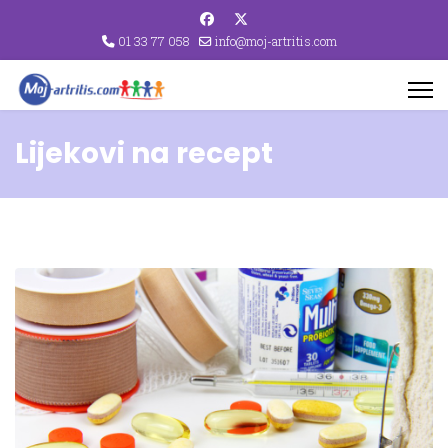
01 33 77 058
info@moj-artritis.com
Lijekovi na recept