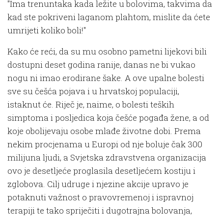
"Ima trenuntaka kada ležite u bolovima, takvima da
kad ste pokriveni laganom plahtom, mislite da ćete
umrijeti koliko boli!"
Kako će reći, da su mu osobno pametni lijekovi bili
dostupni deset godina ranije, danas ne bi vukao
nogu ni imao erodirane šake. A ove upalne bolesti
sve su češća pojava i u hrvatskoj populaciji,
istaknut će. Riječ je, naime, o bolesti teških
simptoma i posljedica koja češće pogađa žene, a od
koje obolijevaju osobe mlađe životne dobi. Prema
nekim procjenama u Europi od nje boluje čak 300
milijuna ljudi, a Svjetska zdravstvena organizacija
ovo je desetljeće proglasila desetljećem kostiju i
zglobova. Cilj udruge i njezine akcije upravo je
potaknuti važnost o pravovremenoj i ispravnoj
terapiji te tako spriječiti i dugotrajna bolovanja,