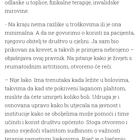
odlaske u toplice, fizikalne terapije, invalidske
mirovine.
- Na kraju nema razlike u troškovima ili je ona
minimalna. A da ne govorimo o koristi za pacijenta,
njegovu obitelj te društvo u cjelini. Ja sam bio
prikovan za krevet, a takvih je primjera nebrojeno –
objašnjava ovaj pravnik. Na pitanje kako je živjeti s
reumatoidnim artritisom, otvoreno će reći:
– Nije lako. Ima trenutaka kada ležite u bolovima,
takvima da kad ste pokriveni laganom plahtom,
mislite da ćete umrijeti koliko boli. Udruga je i
osnovana upravo kako bi utjecala na javnost i
institucije kako se oboljelima može pomoći i time
učiniti i korist društvu općenito. Stoga otvoreno i
jasno svjedoči vlastitom sudbinom o važnosti
terapije pametnim lijekovima. Riječ je o liječenju