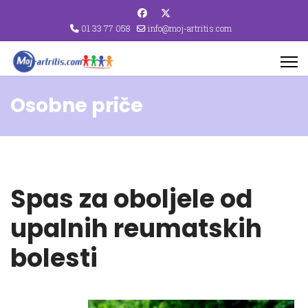
01 33 77 058
info@moj-artritis.com
Osobne priče
Spas za oboljele od
upalnih reumatskih
bolesti