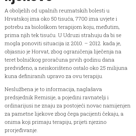
A oboljelih od upalnih reumatskih bolesti u
Hrvatskoj ima oko 50 tisuća, 7700 ima uvjete i
potrebu za biološkom terapijom koju, međutim,
prima njih tek tisuću. U Udruzi strahuju da bi se
mogla ponoviti situacija iz 2010. – 2012. kada je,
objasnio je Horvat, zbog ograničenja liječenja na
teret bolničkog proračuna prvih godinu dana
predviđeno, a neiskorišteno ostalo oko 25 milijuna
kuna definiranih upravo za ovu terapiju.
Neslužbena je to informacija, naglašava
predsjednik Remisije, a pojedini ravnatelji i
ordinarijusi ne znaju za postojeći novac namijenjen
za pametne lijekove zbog čega pacijenti čekaju, a
onima koji primaju terapiju, prijeti njezino
prorjeđivanje.