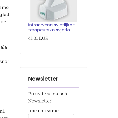
ismo
 glad
 de
Infracrvena svjetiljka-
terapeutsko svjetlo
41,81 EUR
zala
sna i
Newsletter
Prijavite se na naš
Newsletter!
Ime i prezime
ni,