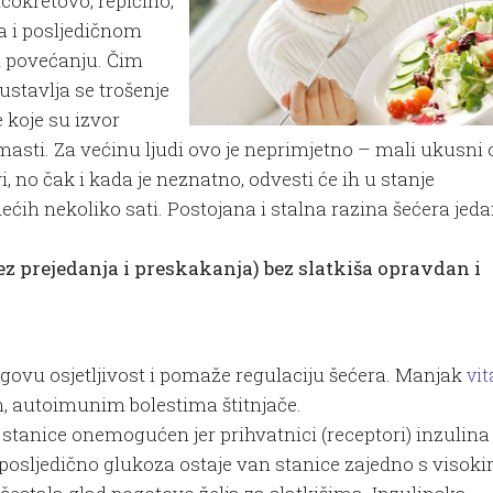
ncokretovo, repičino,
a i posljedičnom
 povećanju. Čim
stavlja se trošenje
 koje su izvor
masti. Za većinu ljudi ovo je neprimjetno – mali ukusni 
, no čak i kada je neznatno, odvesti će ih u stanje
ih nekoliko sati. Postojana i stalna razina šećera jeda
ez prejedanja i preskakanja) bez slatkiša opravdan i
egovu osjetljivost i pomaže regulaciju šećera. Manjak
vi
, autoimunim bolestima štitnjače.
 stanice onemogućen jer prihvatnici (receptori) inzulina
 posljedično glukoza ostaje van stanice zajedno s visok