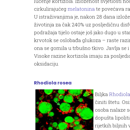
lučenje kortizola. Izloženost svjetlosti 
cirkulirajućeg
melatonina
te povećava raz
U istraživanjima je, nakon 28 dana izlož
životinja za čak 240% uz posljedičnu disf
podražaja tijelo ostaje još jako dugo u s
krvotok se oslobađa glukoza – raste razi
ona se gomila u trbušno tkivo. Javlja se i
Visoke razine kortizola imaju za posljedi
oksidaciju.
Rhodiola rosea
Biljka
Rhodiol
činiti štetu. O
osoba nalaze s
dopušta lipoli
rijetkih biljni