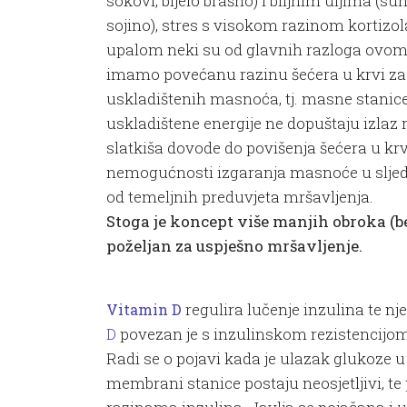
sokovi, bijelo brašno) i biljnim uljima (su
sojino), stres s visokom razinom kortizol
upalom neki su od glavnih razloga ovom
imamo povećanu razinu šećera u krvi zau
uskladištenih masnoća, tj. masne stanice
uskladištene energije ne dopuštaju izlaz 
slatkiša dovode do povišenja šećera u krvi
nemogućnosti izgaranja masnoće u sljedeć
od temeljnih preduvjeta mršavljenja.
Stoga je koncept više manjih obroka (b
poželjan za uspješno mršavljenje.
regulira lučenje inzulina te nj
Vitamin D
povezan je s inzulinskom rezistencijom
D
Radi se o pojavi kada je ulazak glukoze u
membrani stanice postaju neosjetljivi, te