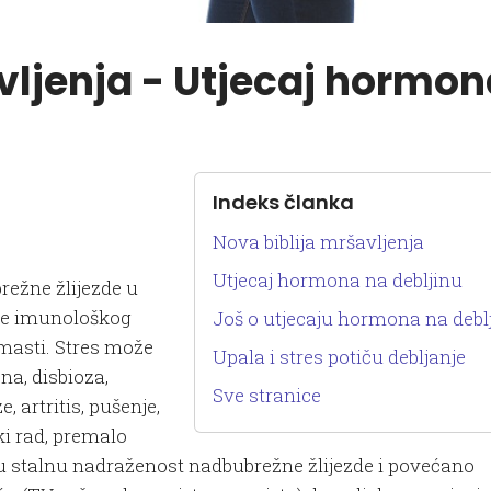
vljenja - Utjecaj hormon
Indeks članka
Nova biblija mršavljenja
Utjecaj hormona na debljinu
režne žlijezde u
je imunološkog
Još o utjecaju hormona na debl
masti. Stres može
Upala i stres potiču debljanje
na, disbioza,
Sve stranice
, artritis, pušenje,
ki rad, premalo
icu stalnu nadraženost nadbubrežne žlijezde i povećano