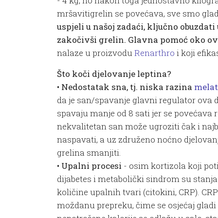
- 4 kg, no nakon toga jednostavno kilogr
mršavitigrelin se povećava, sve smo gladn
uspjeli u našoj zadaći, ključno obuzdati
zakočivši grelin. Glavna pomoć oko ov
nalaze u proizvodu
Renarthro
i koji efi
Što koči djelovanje leptina?
• Nedostatak sna, tj. niska razina
mela
da je san/spavanje glavni regulator ova
spavaju manje od 8 sati jer se povećava r
nekvalitetan san može ugroziti čak i najb
naspavati, a uz združeno noćno djelovan
grelina smanjiti.
• Upalni procesi
- osim kortizola koji po
dijabetes i metabolički sindrom su stanja
količine upalnih tvari (citokini, CRP). CR
moždanu prepreku, čime se osjećaj gladi n