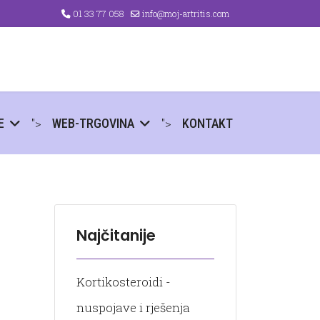
01 33 77 058
info@moj-artritis.com
">
">
E
WEB-TRGOVINA
KONTAKT
Najčitanije
Kortikosteroidi -
nuspojave i rješenja