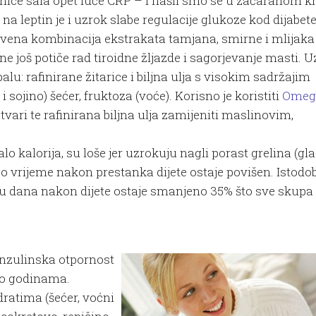
tanice sala opet luče CRP – i našli smo se u začaranom 
a leptin je i uzrok slabe regulacije glukoze kod dijabete
tvena kombinacija ekstrakata tamjana, smirne i mlijaka
još potiče rad tiroidne žljazde i sagorjevanje masti. Uz
alu: rafinirane žitarice i biljna ulja s visokim sadržajim
sojino) šećer, fruktoza (voće). Korisno je koristiti
Omeg
vari te rafinirana biljna ulja zamijeniti maslinovim,
lo kalorija, su loše jer uzrokuju nagli porast grelina (gla
ugo vrijeme nakon prestanka dijete ostaje povišen. Istod
inu dana nakon dijete ostaje smanjeno 35% što sve skupa
 inzulinska otpornost
 o godinama.
ratima (šećer, voćni