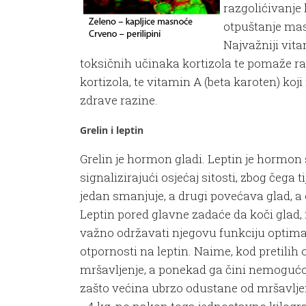
razgolićivanje
otpuštanje ma
Najvažniji vita
toksičnih učinaka kortizola te pomaže ra
kortizola, te vitamin A (beta karoten) koj
zdrave razine.
Grelin i leptin
Grelin je hormon gladi. Leptin je hormon 
signalizirajući osjećaj sitosti, zbog čeg
jedan smanjuje, a drugi povećava glad, a
Leptin pored glavne zadaće da koči glad, 
važno održavati njegovu funkciju optima
otpornosti na leptin. Naime, kod pretilih
mršavljenje, a ponekad ga čini nemogućom
zašto većina ubrzo odustane od mršavljen