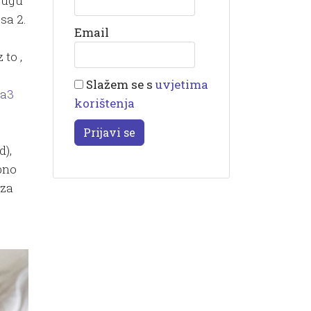
krugu
sa 2.
Email
 to ,
Slažem se s
uvjetima
a3
korištenja
Prijavi se
d),
obno
 za