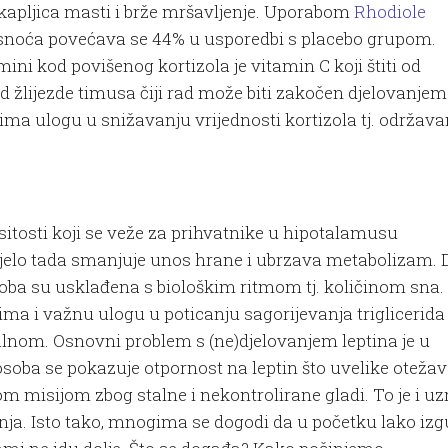
 kapljica masti i brže mršavljenje. Uporabom
Rhodiole
snoća povećava se 44% u usporedbi s placebo grupom.
mini kod povišenog kortizola je vitamin C koji štiti od
d žlijezde timusa čiji rad može biti zakočen djelovanjem
i ima ulogu u snižavanju vrijednosti kortizola tj. održava
sitosti koji se veže za prihvatnike u hipotalamusu
a tijelo tada smanjuje unos hrane i ubrzava metabolizam. 
 oba su usklađena s biološkim ritmom tj. količinom sna.
ima i važnu ulogu u poticanju sagorijevanja triglicerida 
lnom. Osnovni problem s (ne)djelovanjem leptina je u
 osoba se pokazuje otpornost na leptin što uvelike oteža
 misijom zbog stalne i nekontrolirane gladi. To je i uz
ja. Isto tako, mnogima se dogodi da u početku lako izg