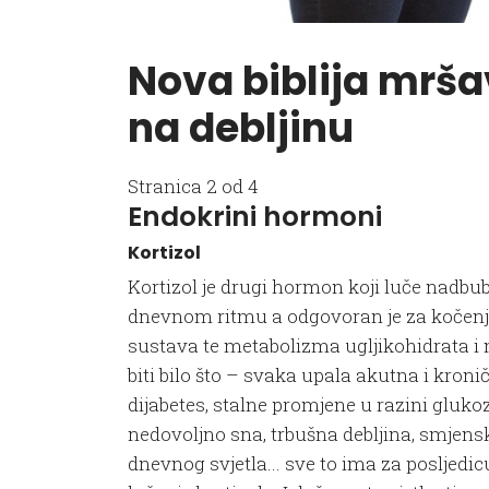
Nova biblija mrša
na debljinu
Stranica 2 od 4
Endokrini hormoni
Kortizol
Kortizol je drugi hormon koji luče nadbub
dnevnom ritmu a odgovoran je za kočen
sustava te metabolizma ugljikohidrata i 
biti bilo što – svaka upala akutna i kronič
dijabetes, stalne promjene u razini glukoze
nedovoljno sna, trbušna debljina, smjens
dnevnog svjetla... sve to ima za posljed