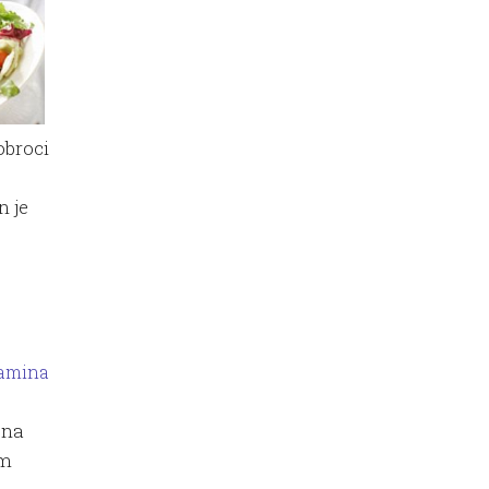
obroci
n je
tamina
 na
im