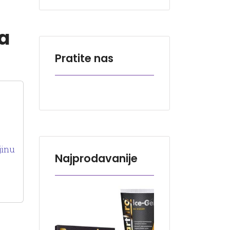
a
Pratite nas
jinu
Najprodavanije