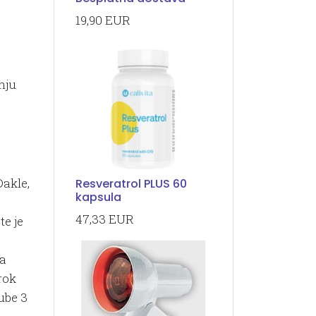
19,90 EUR
nju
Dakle,
Resveratrol PLUS 60
kapsula
47,33 EUR
te je
va
rok
ube 3