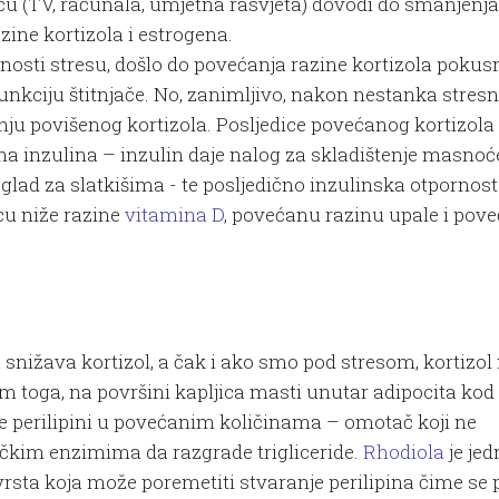
noću (TV, računala, umjetna rasvjeta) dovodi do smanjenja
ine kortizola i estrogena.
enosti stresu, došlo do povećanja razine kortizola pokus
unkciju štitnjače. No, zanimljivo, nakon nestanka stres
tanju povišenog kortizola. Posljedice povećanog kortizola
na inzulina – inzulin daje nalog za skladištenje masnoće
 glad za slatkišima - te posljedično inzulinska otpornost
cu niže razine
vitamina D
, povećanu razinu upale i pov
a
snižava kortizol, a čak i ako smo pod stresom, kortizol
sim toga, na površini kapljica masti unutar adipocita kod
e perilipini u povećanim količinama – omotač koji ne
tičkim enzimima da razgrade trigliceride.
Rhodiola
je jed
h vrsta koja može poremetiti stvaranje perilipina čime se 