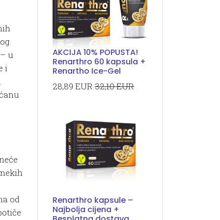
nih
nog
AKCIJA 10% POPUSTA!
 – u
Renarthro 60 kapsula +
 i
Renartho Ice-Gel
.
28,89 EUR
32,10 EUR
ećanu
 neće
 nekih
na od
Renarthro kapsule –
Najbolja cijena +
potiče
Besplatna dostava