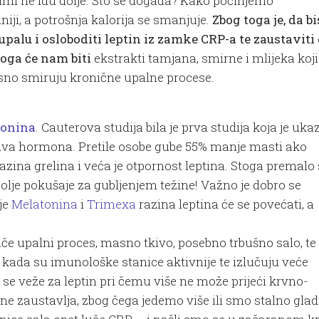
ami ne idu dolje. Što se događa? Kako počinjemo
iji, a potrošnja kalorija se smanjuje.
Zbog toga je, da b
 upalu i osloboditi leptin iz zamke CRP-a te zaustaviti
oga će nam biti
ekstrakti tamjana, smirne i mlijeka koji
kasno smiruju kronične upalne procese.
tonina
. Cauterova studija bila je prva studija koja je uka
 dva hormona. Pretile osobe gube 55% manje masti ako
azina grelina i veća je otpornost leptina. Stoga premalo 
olje pokušaje za gubljenjem težine! Važno je dobro se
je
Melatonina
i
Trimexa
razina leptina će se povećati, a
tiče upalni proces, masno tkivo, posebno trbušno salo, te
 kada su imunološke stanice aktivnije te izlučuju veće
P se veže za leptin pri čemu više ne može prijeći krvno-
e zaustavlja, zbog čega jedemo više ili smo stalno glad